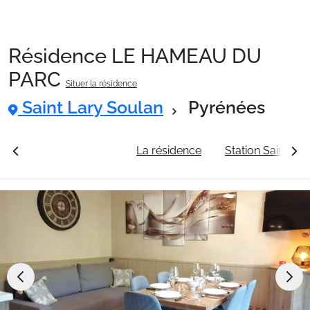
Résidence LE HAMEAU DU
Packages
PARC
Situer la résidence
Saint Lary Soulan
Pyrénées
🚆Train de nuit
rales
Voir les tarifs
La résidence
Station Saint La
Stations
Hébergements
Bons plans