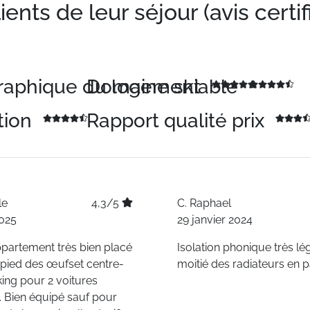
nts de leur séjour (avis certif
graphique du logement
Domaine skiable
tion
Rapport qualité prix
le
4,3/5
C.
Raphael
025
29 janvier 2024
partement très bien placé
Isolation phonique très lég
 pied des œufset centre-
moitié des radiateurs en 
rking pour 2 voitures
. Bien équipé sauf pour