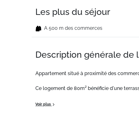
Les plus du séjour
A 500 m des commerces
Description générale de 
Appartement situé à proximité des commerc
Ce logement de 80m² bénéficie d'une terrass
Situation :
Appartement situé à proximité d
Voir plus
Appartement de particulier :
Confortable et 