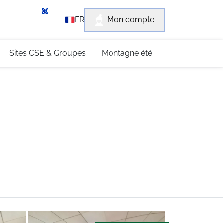
rvice client
Mon compte
FR
3 (0)4 79 96 30 69
Sites CSE & Groupes
Montagne été