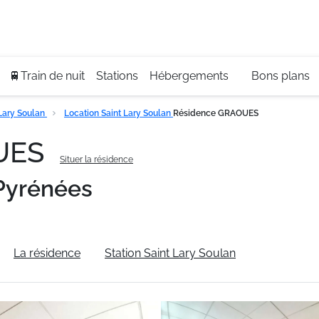
Se
+3
🚆Train de nuit
Stations
Hébergements
Bons plans
Lary Soulan
Location Saint Lary Soulan
Résidence GRAOUES
OUES
Situer la résidence
Pyrénées
La résidence
Station Saint Lary Soulan