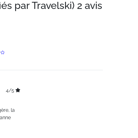
iés par Travelski)
2 avis
4/5
ère, la
panne