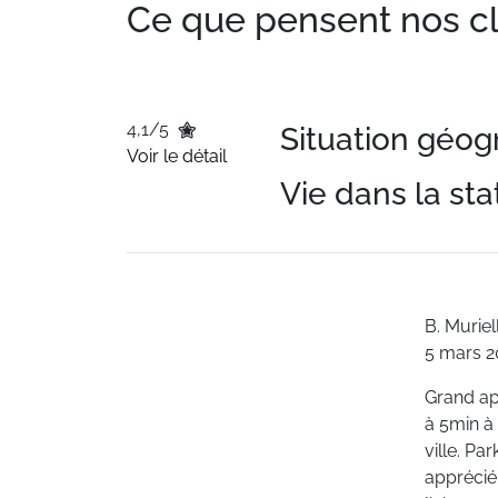
Ce que pensent nos clie
4,1/5
Situation géo
Voir le détail
Vie dans la sta
B.
Muriel
5 mars 2
Grand ap
à 5min à
ville. Pa
apprécié