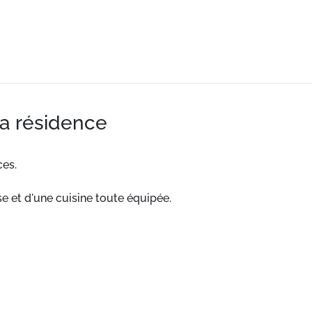
la résidence
es.
e et d'une cuisine toute équipée.
es commerces.
agréable, ce logement de 80m² bénéficie d'une terrasse et d