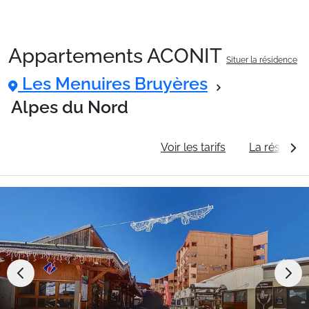
Appartements ACONIT
Situer la résidence
Packages
Les Menuires Bruyères
Alpes du Nord
🚆Train de nuit
Informations générales
Voir les tarifs
La résidenc
Stations
Hébergements
Bons plans