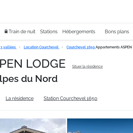
Se
+3
🚆Train de nuit
Stations
Hébergements
Bons plans
3 vallées
Location Courchevel
Courchevel 1650
Appartements ASPEN
SPEN LODGE
Situer la résidence
lpes du Nord
La résidence
Station Courchevel 1650