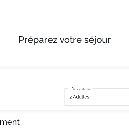
confortables et bien équipés
Préparez votre séjour
Participants
Participants
2
Adultes
ement