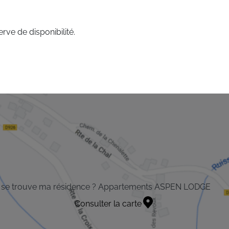
rve de disponibilité.
 se trouve ma résidence ? Appartements ASPEN LODGE
Consulter la carte