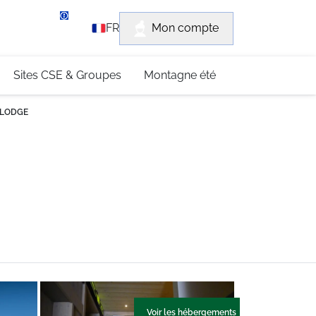
rvice client
Mon compte
FR
3 (0)4 79 96 30 69
Sites CSE & Groupes
Montagne été
 LODGE
Voir les hébergements