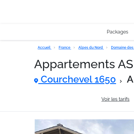
Packages
Accueil
France
Alpes du Nord
Domaine des 
Appartements A
Courchevel 1650
A
Informations générales
Voir les tarifs