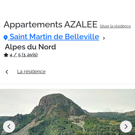
Appartements AZALEE
Situer la résidence
Packages
Saint Martin de Belleville
Alpes du Nord
🚆Train de nuit
4 / 5 (1 avis)
rifs
La résidence
Station Saint Martin de Belleville
Stations
Hébergements
Bons plans