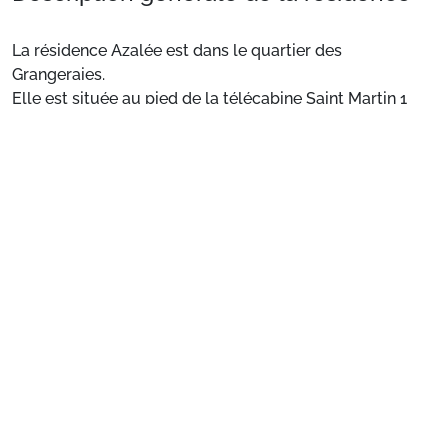
La résidence Azalée est dans le quartier des
Grangeraies.
Elle est située au pied de la télécabine Saint Martin 1
(liaison directe sur le domaine des 3 vallées),des
commerces (alimentation, magasin de sport), et des
Voir plus
services (école de ski et remontées mécaniques).
Situation
: Centre ville à 200 m.
Appartement de particulier
: Appartements
confortables et bien équipés
Préparez votre séjour
1. Choisissez votre package