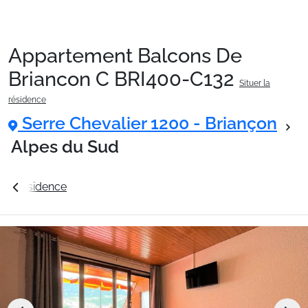
Appartement Balcons De
Packages
Briancon C BRI400-C132
Situer la
résidence
🚆Train de nuit
Serre Chevalier 1200 - Briançon
Alpes du Sud
Stations
La résidence
Station Serre Chevalier 1200 - Briançon
Hébergements
Bons plans