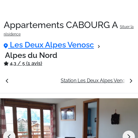
Appartements CABOURG A
Situer la
Packages
résidence
Les Deux Alpes Venosc
🚆Train de nuit
Alpes du Nord
4.3 / 5 (1 avis)
Stations
tarifs
La résidence
Station Les Deux Alpes Venosc
Hébergements
Bons plans