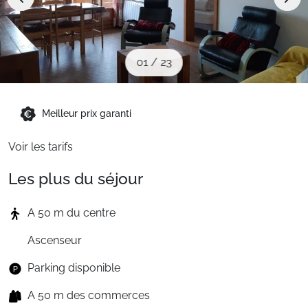
Sites CSE & Groupes
Montagne été
01
/
23
Français (FR)
Meilleur prix garanti
Voir les tarifs
Les plus du séjour
A 50 m du centre
Ascenseur
Parking disponible
A 50 m des commerces