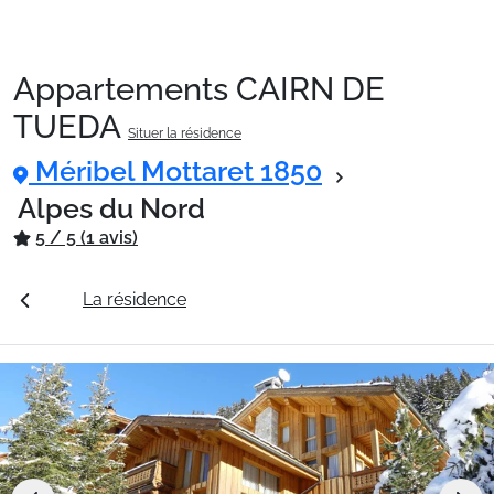
Appartements CAIRN DE
Packages
TUEDA
Situer la résidence
Méribel Mottaret 1850
🚆Train de nuit
Alpes du Nord
5 / 5 (1 avis)
Stations
 tarifs
La résidence
Station Méribel Mottaret 1850
Hébergements
Bons plans