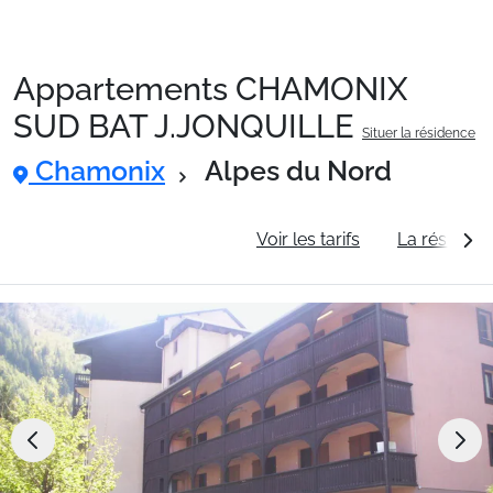
Appartements CHAMONIX
Packages
SUD BAT J.JONQUILLE
Situer la résidence
Chamonix
Alpes du Nord
🚆Train de nuit
Informations générales
Voir les tarifs
La résidenc
Stations
Hébergements
Bons plans