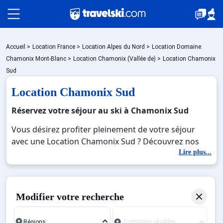
Packages
Accueil
>
Location France
>
Location Alpes du Nord
>
Location Domaine
Chamonix Mont-Blanc
>
Location Chamonix (Vallée de)
>
Location Chamonix
Sud
🚆Train de nuit
Location Chamonix Sud
Réservez votre séjour au ski à Chamonix Sud
Stations
Vous désirez profiter pleinement de votre séjour
avec une Location Chamonix Sud ? Découvrez nos
offres de Location Chamonix Sud pour skier sans
Lire plus...
Hébergements
limite à noel, jour de l'an, février. Fermez les yeux et
imaginez… Profitez de votre Location Chamonix Sud,
une station réputée et moderne où vous pourrez
Bons plans
Modifier votre recherche
mêler les plaisirs de la glisse sur les pistes de ski et
des activités en totale immersion avec la beauté des
Domaines skiables