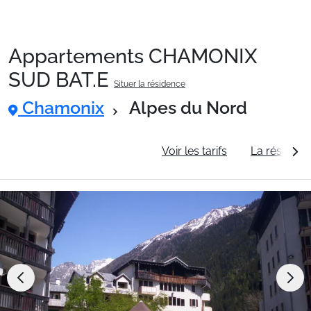
Appartements CHAMONIX
Packages
SUD BAT.E
Situer la résidence
Chamonix
Alpes du Nord
🚆Train de nuit
Informations générales
Voir les tarifs
La résidenc
Stations
Hébergements
Bons plans