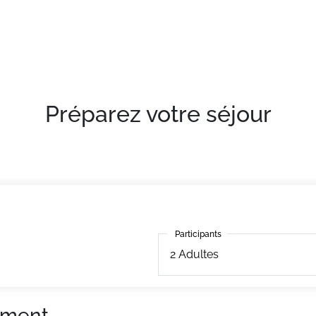
confortables et bien équipés
Préparez votre séjour
Participants
Participants
2
Adultes
ement