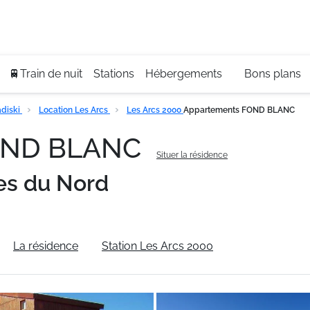
Se
+3
🚆Train de nuit
Stations
Hébergements
Bons plans
diski
Location Les Arcs
Les Arcs 2000
Appartements FOND BLANC
OND BLANC
Situer la résidence
es du Nord
La résidence
Station Les Arcs 2000