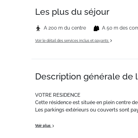
Les plus du séjour
A 200 m du centre
A 50 m des co
Voir le détail des services inclus et payants
Description générale de 
VOTRE RESIDENCE
Cette résidence est située en plein centre de 
Les parkings extérieurs ou couverts sont pa
Situation
: Centre ville à 50 m. Commerces à 
Voir plus