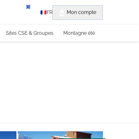
rvice client
Mon compte
FR
3 (0)4 79 96 30 69
Sites CSE & Groupes
Montagne été