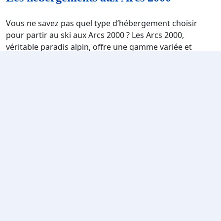
Vous ne savez pas quel type d’hébergement choisir
pour partir au ski aux Arcs 2000 ? Les Arcs 2000,
véritable paradis alpin, offre une gamme variée et
luxueuse d'hébergements pour les amateurs de
montagne en quête d'une expérience inoubliable.
Nichés au cœur de ce paysage spectaculaire sur votre
balcon, les hébergements aux Arcs 2000 sont conçus
pour combiner harmonieusement le confort moderne
avec le charme authentique de la montagne. Des
chalets en bois pittoresques aux résidences élégantes,
chaque option d'hébergement offre un accès direct aux
pieds des pistes en hiver, vous permettant ainsi de
profiter au maximum de leur séjour. Que vous
cherchiez une retraite intime dans une chambre pour
deux, un refuge spacieux pour toute la famille ou même
des appartements et studios conviviaux pour un
groupe d'amis, les Arcs 2000 répondent à toutes les