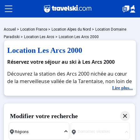
Packages
Accueil
>
Location France
>
Location Alpes du Nord
>
Location Domaine
Paradiski
>
Location Les Arcs
>
Location Les Arcs 2000
Location Les Arcs 2000
🚆Train de nuit
Réservez votre séjour au ski à Les Arcs 2000
Découvrez la station des Arcs 2000 nichée au cœur
Stations
de la merveilleuse vallée de la Tarentaise, non loin de
la station Peisey Vallandry. Avec un panorama à
Lire plus...
couper le souffle sur les plus beaux sommets alpins,
Hébergements
Arcs 2000 est le spot idéal pour passer des vacances
contemplatives et sportives. Disposant de
Modifier votre recherche
résidences accueillantes et confortables, la station
Bons plans
accueille également de restaurants, services et
Domaines skiables
commerces qui faciliteront grandement le séjour