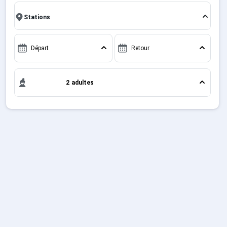
des vacanciers.
Sites CSE & Groupes
Français (FR)
Départ
Retour
2 adultes