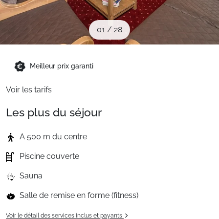
Sites CSE & Groupes
01
/
28
Montagne été
Meilleur prix garanti
Français (FR)
Voir les tarifs
Les plus du séjour
A 500 m du centre
Piscine couverte
Sauna
Salle de remise en forme (fitness)
Voir le détail des services inclus et payants