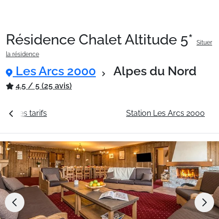
Résidence Chalet Altitude 5*
Situer
Packages
la résidence
Les Arcs 2000
Alpes du Nord
🚆Train de nuit
4.5 / 5 (25 avis)
Voir les tarifs
La résidence
Station Les Arcs 2000
Stations
Hébergements
Bons plans