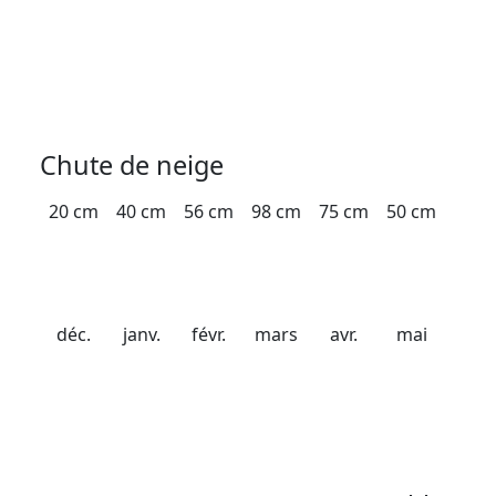
Date d'ouverture
21 décembre 2026
Date de fermeture
20 avril 2027
Chute de neige
20 cm
40 cm
56 cm
98 cm
75 cm
50 cm
déc.
janv.
févr.
mars
avr.
mai