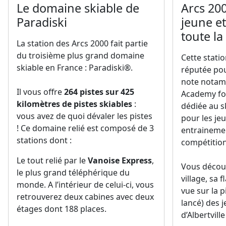
Le domaine skiable de
Arcs 200
Paradiski
jeune et
toute la
La station des Arcs 2000 fait partie
du troisième plus grand domaine
Cette stati
skiable en France : Paradiski®.
réputée pou
note notam
Il vous offre
264 pistes sur 425
Academy fo
kilomètres de pistes skiables
:
dédiée au sk
vous avez de quoi dévaler les pistes
pour les je
! Ce domaine relié est composé de 3
entrainemen
stations dont :
compétition
Le tout relié par le
Vanoise Express
,
Vous découv
le plus grand téléphérique du
village, sa
monde. A l’intérieur de celui-ci, vous
vue sur la p
retrouverez deux cabines avec deux
lancé) des 
étages dont 188 places.
d’Albertvill