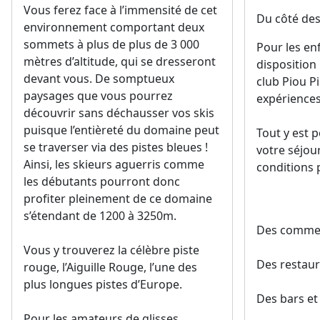
Vous ferez face à l’immensité de cet
Du côté des 
environnement comportant deux
sommets à plus de plus de 3 000
Pour les en
mètres d’altitude, qui se dresseront
disposition
devant vous. De somptueux
club Piou P
paysages que vous pourrez
expériences
découvrir sans déchausser vos skis
puisque l’entièreté du domaine peut
Tout y est 
se traverser via des pistes bleues !
votre séjou
Ainsi, les skieurs aguerris comme
conditions 
les débutants pourront donc
profiter pleinement de ce domaine
s’étendant de 1200 à 3250m.
Des comme
Vous y trouverez la célèbre piste
Des restau
rouge, l’Aiguille Rouge, l’une des
plus longues pistes d’Europe.
Des bars et
Pour les amateurs de glisses