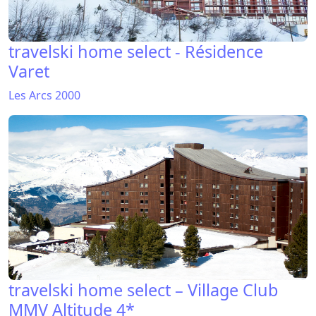
travelski home select - Résidence
Varet
Les Arcs 2000
travelski home select – Village Club
MMV Altitude 4*