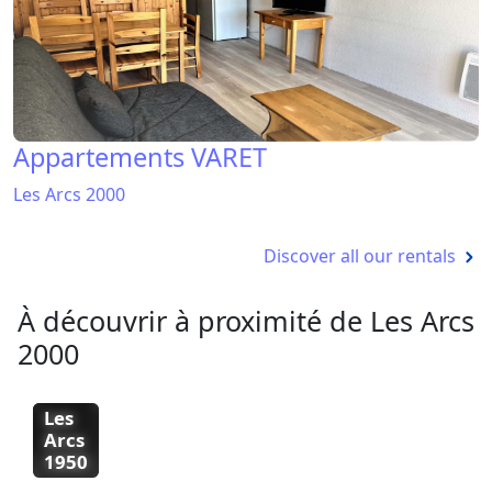
Appartements VARET
Les Arcs 2000
Discover all our rentals
À découvrir à proximité de Les Arcs
2000
Les
Les
Les
Les
Arcs
Arcs
Arcs
Arcs
1800
1600
1950