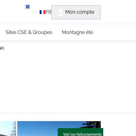
rvice client
Mon compte
FR
3 (0)4 79 96 30 69
Sites CSE & Groupes
Montagne été
NO
Voir les hébergements