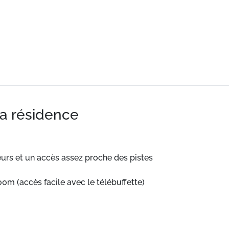
la résidence
urs et un accès assez proche des pistes
0m (accès facile avec le télébuffette)
sidence.
 Pistes à 100 m.