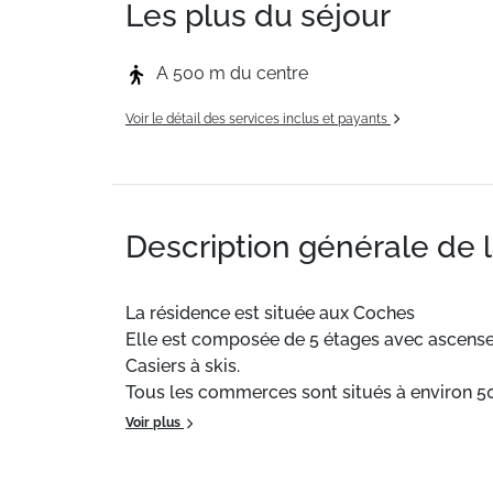
Les plus du séjour
A 500 m du centre
Voir le détail des services inclus et payants
Description générale de 
La résidence est située aux Coches
Elle est composée de 5 étages avec ascense
Casiers à skis.
Tous les commerces sont situés à environ 50
Parking public extérieur gratuit devant la ré
Voir plus
Situation
: Centre ville à 500 m. ESF à 500 m.