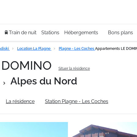
Se
+3
🚆Train de nuit
Stations
Hébergements
Bons plans
diski
Location La Plagne
Plagne - Les Coches
Appartements LE DOMI
E DOMINO
Situer la résidence
Alpes du Nord
La résidence
Station Plagne - Les Coches