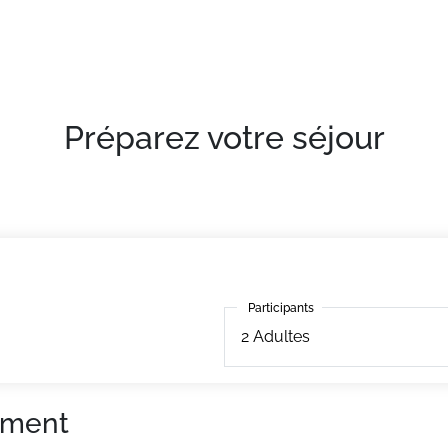
confortables et bien équipés
Préparez votre séjour
Participants
Participants
2
Adultes
ement