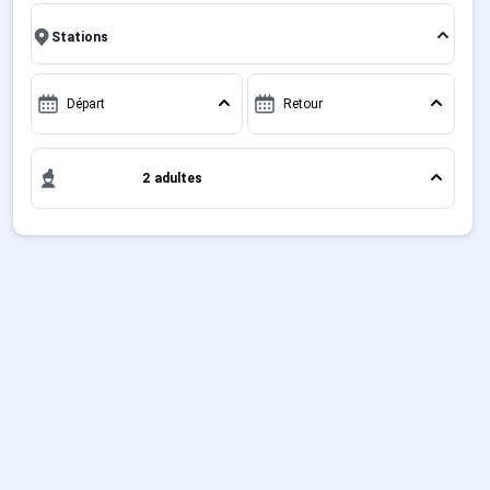
Coches et Montchavin La Plagne !
Sites CSE & Groupes
Français (FR)
Départ
Retour
2 adultes