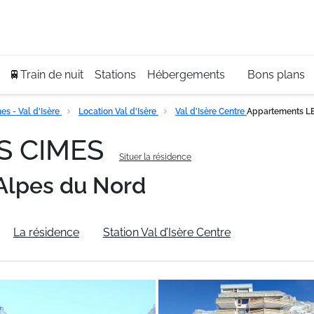
Se
+3
🚆Train de nuit
Stations
Hébergements
Bons plans
s - Val d'Isère
Location Val d'Isère
Val d’Isère Centre
Appartements L
ES CIMES
Situer la résidence
Alpes du Nord
La résidence
Station Val d’Isère Centre