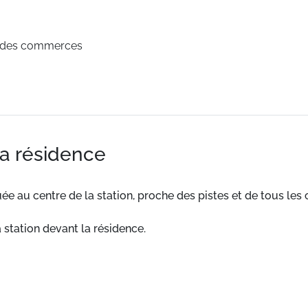
é des commerces
la résidence
uée au centre de la station, proche des pistes et de tous 
a station devant la résidence.
 10 m. ESF à 500 m. Pistes à 500 m.
confortables et bien équipés