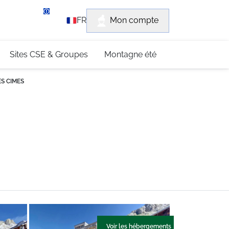
rvice client
Mon compte
FR
3 (0)4 79 96 30 69
Sites CSE & Groupes
Montagne été
ES CIMES
Voir les hébergements