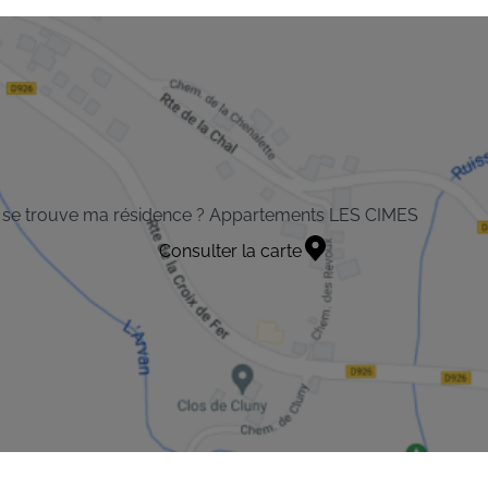
 se trouve ma résidence ? Appartements LES CIMES
Consulter la carte