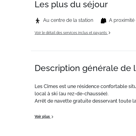
Les plus du séjour
Au centre de la station
A proximit
Voir le détail des services inclus et payants
Description générale de 
Les Cîmes est une résidence confortable sit
local à ski (au rez-de-chaussée).
Arrêt de navette gratuite desservant toute l
Situation
: Centre ville à 10 m. Commerces à
Voir plus
Appartement de particulier
: Appartements 