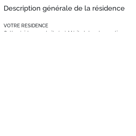
Description générale de la résidence
VOTRE RESIDENCE
Cette résidence est située à Méribel dans le quartier
arboré de l'Altiport, au pied des pistes, proche de l'arrêt
navette et à environ 3km du centre de Méribel.
Voir plus
Situation
: Centre ville à 3 km. Commerces à 1 km. ESF à
100 m.
Appartement de particulier
: Appartements
confortables et bien équipés
Préparez votre séjour
1. Choisissez votre package