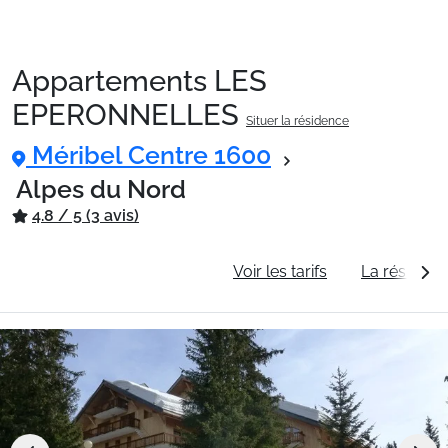
Appartements LES
Packages
EPERONNELLES
Situer la résidence
Méribel Centre 1600
🚆Train de nuit
Alpes du Nord
4.8 / 5 (3 avis)
Stations
Informations générales
Voir les tarifs
La résidenc
Hébergements
Bons plans