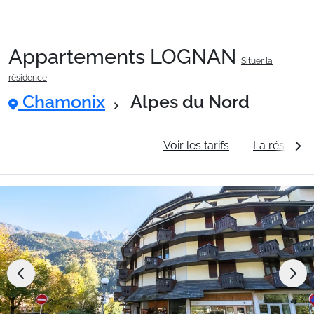
Appartements LOGNAN
Situer la
Packages
résidence
Chamonix
Alpes du Nord
🚆Train de nuit
Informations générales
Voir les tarifs
La résidenc
Stations
Hébergements
Bons plans