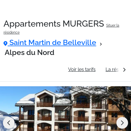
Appartements MURGERS
Situer la
Packages
résidence
Saint Martin de Belleville
🚆Train de nuit
Alpes du Nord
Informations générales
Voir les tarifs
La résidenc
Stations
Hébergements
Bons plans