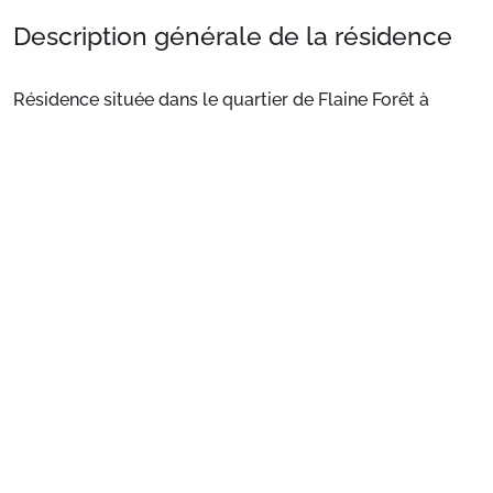
Description générale de la résidence
Résidence située dans le quartier de Flaine Forêt à
environ 200 mètres du départ des pistes et des
rassemblements d'écoles de ski et à proximité
immédiate des commerces. casiers à ski.
Voir plus
Situation
: Centre ville à 600 m. Commerces à 90 m. ESF
à 300 m. Pistes à 300 m.
Appartement de particulier
: Appartements
confortables et bien équipés
Préparez votre séjour
1. Choisissez votre package