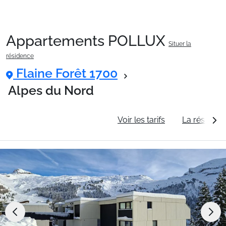
Appartements POLLUX
Situer la
Packages
résidence
Flaine Forêt 1700
🚆Train de nuit
Alpes du Nord
Informations générales
Voir les tarifs
La résidenc
Stations
Hébergements
Bons plans