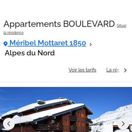
Appartements BOULEVARD
Situer
Packages
la résidence
Méribel Mottaret 1850
🚆Train de nuit
Alpes du Nord
Informations générales
Voir les tarifs
La résidenc
Stations
Hébergements
Bons plans