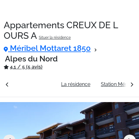
Appartements CREUX DE L
Packages
OURS A
Situer la résidence
Méribel Mottaret 1850
🚆Train de nuit
Alpes du Nord
4.1 / 5 (5 avis)
Stations
rales
Voir les tarifs
La résidence
Station Méribel 
Hébergements
Bons plans