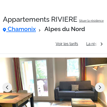
Appartements RIVIERE
Situer la résidence
Packages
Chamonix
Alpes du Nord
🚆Train de nuit
Informations générales
Voir les tarifs
La résidenc
Stations
Hébergements
Bons plans