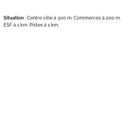
Situation
: Centre ville à 300 m. Commerces à 200 m.
ESF à 1 km. Pistes à 1 km.
Appartement de particulier
: Appartements
Voir plus
confortables et bien équipés
Préparez votre séjour
1. Choisissez votre package