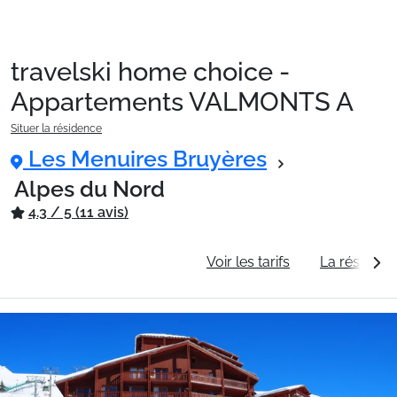
travelski home choice -
Packages
Appartements VALMONTS A
Situer la résidence
🚆Train de nuit
Les Menuires Bruyères
Alpes du Nord
4.3 / 5 (11 avis)
Stations
Informations générales
Voir les tarifs
La résidenc
Hébergements
Bons plans