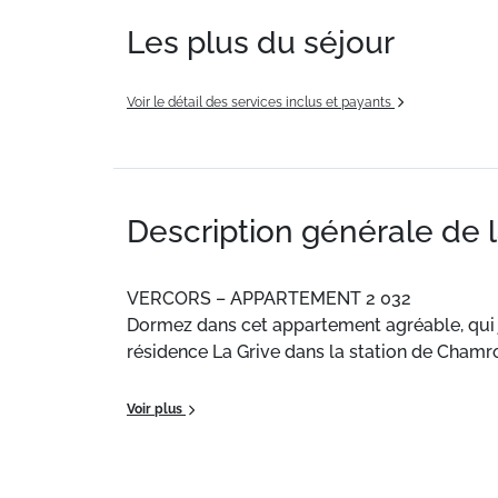
Les plus du séjour
Voir le détail des services inclus et payants
Description générale de 
VERCORS – APPARTEMENT 2 032
Dormez dans cet appartement agréable, qui jo
résidence La Grive dans la station de Chamr
PROCHE DES PISTES – BALCON – TELEVISI
Voir plus
----------------------------------------------