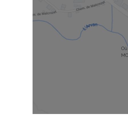
Où 
MO