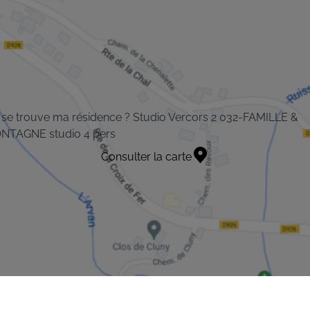
se trouve ma résidence ? Studio Vercors 2 032-FAMILLE &
NTAGNE studio 4 pers
Consulter la carte