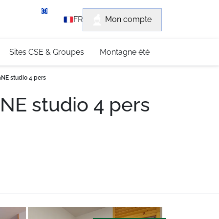
rvice client
Mon compte
FR
3 (0)4 79 96 30 69
Sites CSE & Groupes
Montagne été
NE studio 4 pers
E studio 4 pers