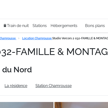
Se
+3
🚆Train de nuit
Stations
Hébergements
Bons plans
Chamrousse
Location Chamrousse
Studio Vercors 2 032-FAMILLE & MONTAG
 032-FAMILLE & MONTAGN
 du Nord
La résidence
Station Chamrousse