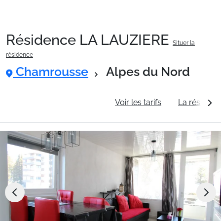
Résidence LA LAUZIERE
Situer la
Packages
résidence
Chamrousse
Alpes du Nord
🚆Train de nuit
Informations générales
Voir les tarifs
La résidenc
Stations
Hébergements
Bons plans