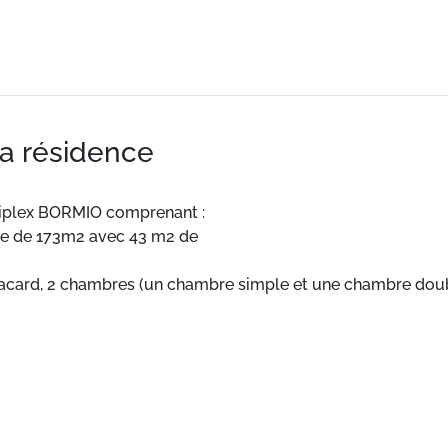
la résidence
plex BORMIO comprenant :
ie de 173m2 avec 43 m2 de
acard, 2 chambres (un chambre simple et une chambre double
on privatif de 30m2 et terrasse privative une superficie de 10
, 2 chambres avec mezzanine 1m80 1 avec lit double et lit sim
ivatif de 13 m2.