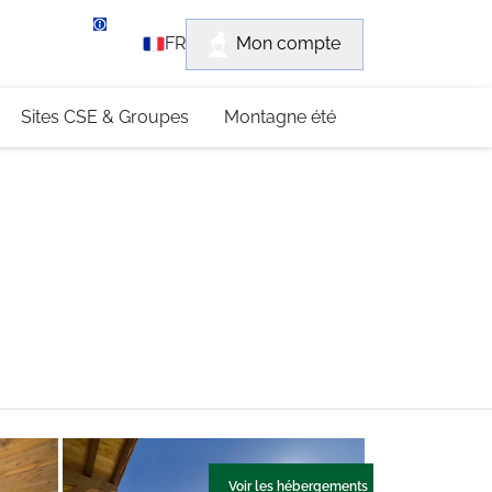
rvice client
Mon compte
FR
3 (0)4 79 96 30 69
Sites CSE & Groupes
Montagne été
Voir les hébergements