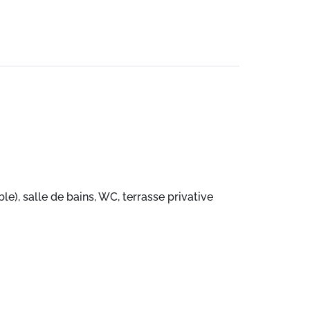
), salle de bains, WC, terrasse privative
m2 exposée nord,
ple, 1 avec 2 lits simples +2 lits simples, 1