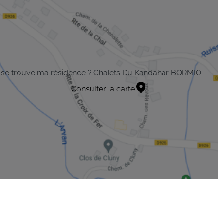
 se trouve ma résidence ? Chalets Du Kandahar BORMIO
Consulter la carte