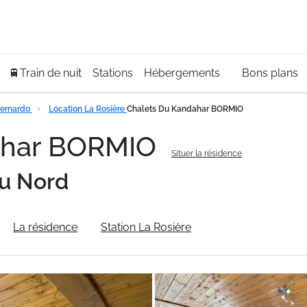
Se
+3
🚆Train de nuit
Stations
Hébergements
Bons plans
Bernardo
Location La Rosière
Chalets Du Kandahar BORMIO
ahar BORMIO
Situer la résidence
u Nord
La résidence
Station La Rosière