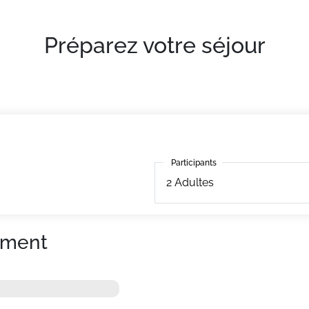
t serviettes inclus.
Préparez votre séjour
 Pistes à 500m.
tout équipé. Avec télévision.
Participants
Participants
2
Adultes
ement