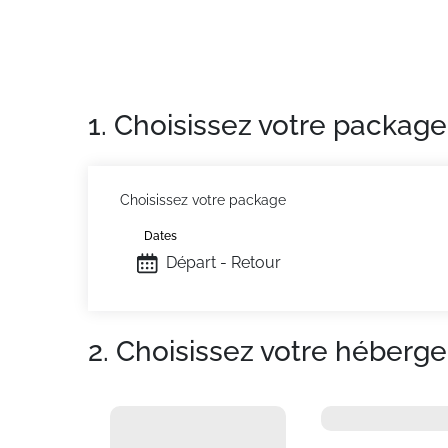
Chaise haute et lit bébé inclus. WIFI
Ménage de fin de séjour, lits faits à l'arrivée e
Situation :
À La Rosiere. Commerces à 400m.
Appartement de particulier :
Confortable et 
1. Choisissez votre package
Choisissez votre package
Dates
Départ - Retour
2. Choisissez votre héberg