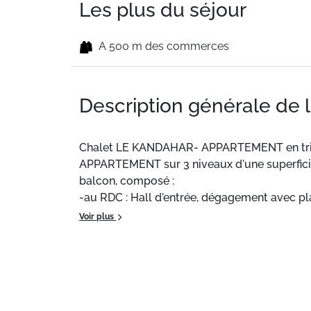
Les plus du séjour
A 500 m des commerces
Description générale de 
Chalet LE KANDAHAR- APPARTEMENT en tri
APPARTEMENT sur 3 niveaux d'une superfic
balcon, composé :
-au RDC : Hall d'entrée, dégagement avec pl
d'une superficie de 12m2 exposée sud,
Voir plus
-au 1er étage : cuisine, cellier, séjour, balc
-au 2ème étage : salon, salle de bain avec WC
chambre parentale avec lit double. Balcon pr
Une place de parking en sous-sol incluse.
12 personnes dont 11 adultes maximum.