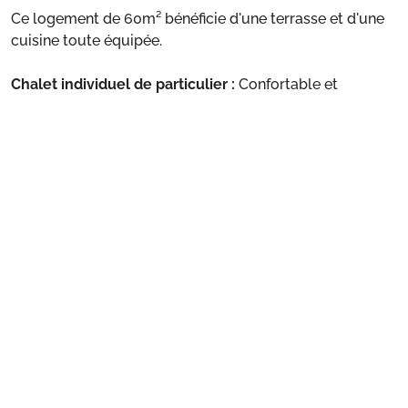
Ce logement de 60m² bénéficie d'une terrasse et d'une
cuisine toute équipée.
Chalet individuel de particulier :
Confortable et
agréable, ce logement de 60m² bénéficie d'une terrasse
Voir plus
et d'une cuisine toute équipée.
Préparez votre séjour
1. Choisissez votre package
Choisissez votre package