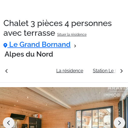
Chalet 3 pièces 4 personnes
Packages
avec terrasse
Situer la résidence
Le Grand Bornand
🚆Train de nuit
Alpes du Nord
Stations
rales
Voir les tarifs
La résidence
Station Le Gran
Hébergements
Bons plans