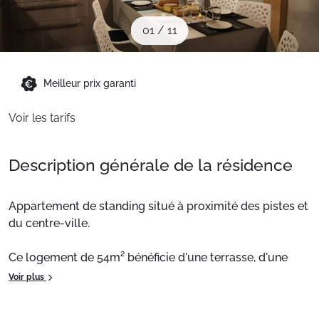
Sites CSE & Groupes
01
/
11
Montagne été
Meilleur prix garanti
Français (FR)
Voir les tarifs
Description générale de la résidence
Appartement de standing situé à proximité des pistes et
du centre-ville.
Ce logement de 54m² bénéficie d'une terrasse, d'une
cheminée et d'une cuisine toute équipée. Sur place,
Voir plus
profitez également d'un hammam.