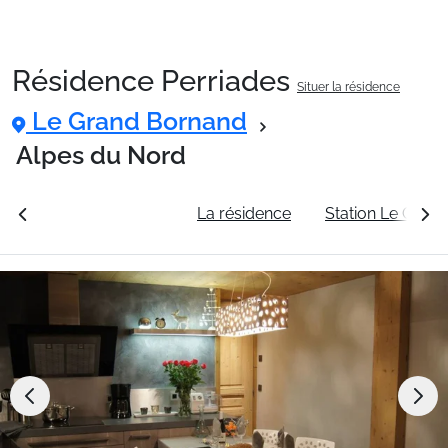
Résidence Perriades
Situer la résidence
Packages
Le Grand Bornand
Alpes du Nord
🚆Train de nuit
rales
Voir les tarifs
La résidence
Station Le Gran
Stations
Hébergements
Bons plans