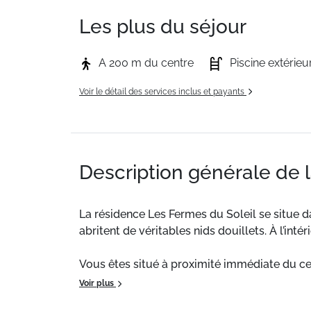
Les plus du séjour
A 200 m du centre
Piscine extérieu
Voir le détail des services inclus et payants
Description générale de 
La résidence Les Fermes du Soleil se situe da
abritent de véritables nids douillets. À l’in
Vous êtes situé à proximité immédiate du cent
environ 800m. Une navette gratuite vous y d
Voir plus