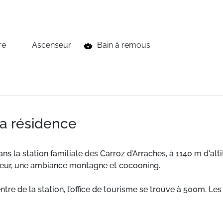
re
Ascenseur
Bain à remous
la résidence
ns la station familiale des Carroz d’Arraches, à 1140 m d'alt
térieur, une ambiance montagne et cocooning.
re de la station, l’office de tourisme se trouve à 500m. Les
épose (arrêt navette à environ 100m de la résidence).