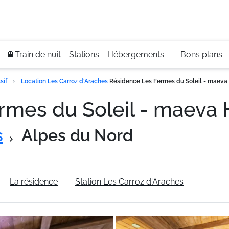
Se
+3
🚆Train de nuit
Stations
Hébergements
Bons plans
sif
Location Les Carroz d'Araches
Résidence Les Fermes du Soleil - maev
rmes du Soleil - maev
s
Alpes du Nord
La résidence
Station Les Carroz d'Araches