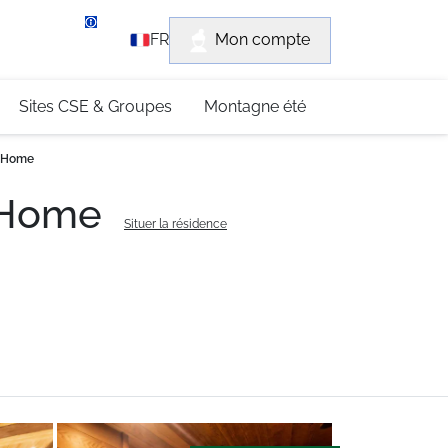
rvice client
Mon compte
FR
3 (0)4 79 96 30 69
Sites CSE & Groupes
Montagne été
a Home
a Home
Situer la résidence