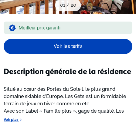
Sites CSE & Groupes
01
/
20
Montagne été
Meilleur prix garanti
Voir les tarifs
Français (FR)
Description générale de la résidence
Situé au cœur des Portes du Soleil, le plus grand
domaine skiable d’Europe, Les Gets est un formidable
terrain de jeux en hiver comme en été.
Avec son Label « Famille plus », gage de qualité, Les
Gets vous assure un accueil et des activités à la hauteur
Voir plus
pour les petits comme pour les grands.
Avec ses 12 stations Franco-Suisses et ses 286 pistes de