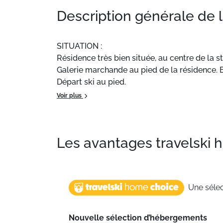
Description générale de 
SITUATION :
Résidence très bien située, au centre de la s
Galerie marchande au pied de la résidence. 
Départ ski au pied.
EQUIPEMENTS :
Voir plus
Gardien, casier à skis, 2 ascenseurs, parking 
Situation
: Centre ville à 10 m. Commerces à 
Les avantages travelski
résidence
: Appartements confortables et b
Une séle
Nouvelle sélection d’hébergements