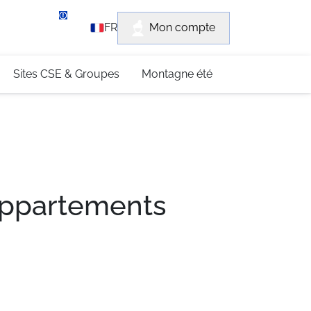
rvice client
Mon compte
FR
3 (0)4 79 96 30 69
Sites CSE & Groupes
Montagne été
 Appartements