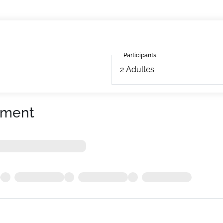
Participants
Participants
2
Adultes
ement