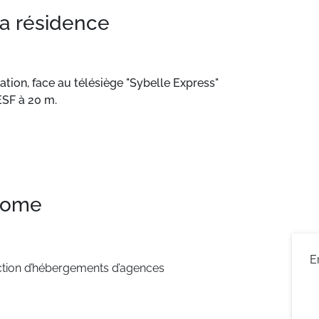
la résidence
tation, face au télésiège "Sybelle Express"
ESF à 20 m.
à 50 m.
10 m. ESF à 200 m. Pistes à 10 m.
 home
ien équipés
E
ction d’hébergements d’agences