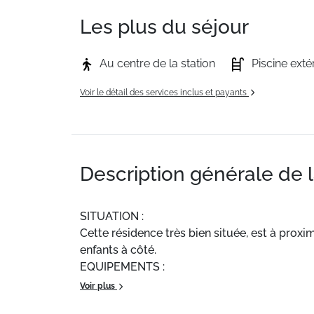
Les plus du séjour
Au centre de la station
Piscine exté
Voir le détail des services inclus et payants
Description générale de 
SITUATION :
Cette résidence très bien située, est à proxim
enfants à côté.
EQUIPEMENTS :
Gardien, 3 ascenseurs, parking extérieur.
Voir plus