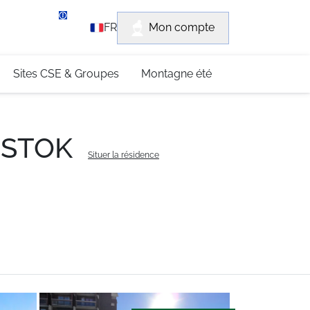
rvice client
Mon compte
FR
3 (0)4 79 96 30 69
Sites CSE & Groupes
Montagne été
VOSTOK
Situer la résidence