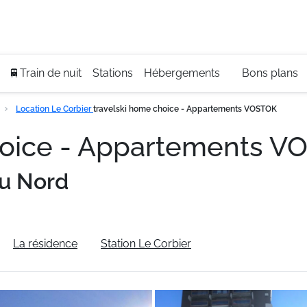
Se
+3
🚆Train de nuit
Stations
Hébergements
Bons plans
Location Le Corbier
travelski home choice - Appartements VOSTOK
hoice - Appartements 
u Nord
La résidence
Station Le Corbier