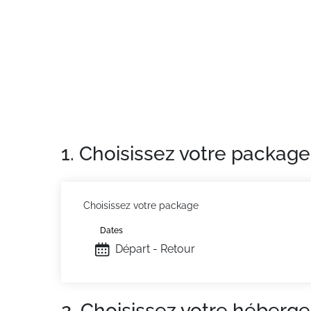
Situation
: Centre ville à 10 m. Commerces à 
résidence
: Appartements confortables et b
1. Choisissez votre package
Choisissez votre package
Dates
Départ - Retour
2. Choisissez votre héberg