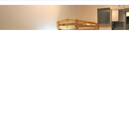
01
/
20
Meilleur prix garanti
Voir les tarifs
Les plus du séjour