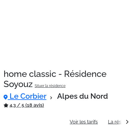
Sites CSE & Groupes
Montagne été
Français (FR)
home classic - Résidence
Soyouz
Situer la résidence
Le Corbier
Alpes du Nord
4.3 / 5 (18 avis)
Informations générales
Voir les tarifs
La résidenc