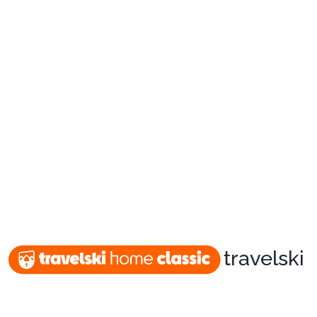
Packages
🚆Train de nuit
Stations
Hébergements
travelski
Bons plans