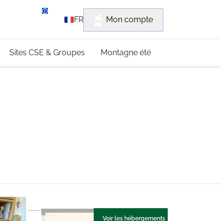
rvice client
Mon compte
FR
3 (0)4 79 96 30 69
Sites CSE & Groupes
Montagne été
Voir les hébergements