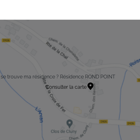
 se trouve ma résidence ? Résidence ROND POINT
Consulter la carte