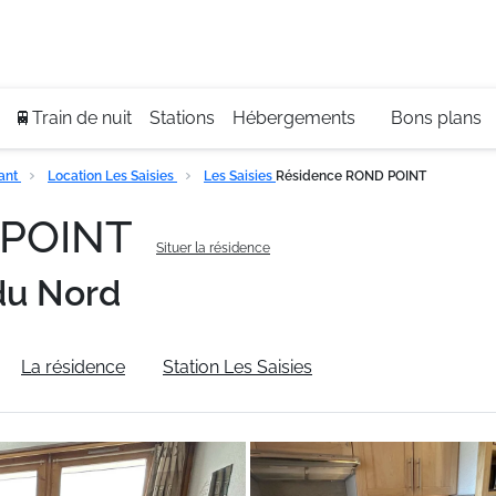
Se
+3
🚆Train de nuit
Stations
Hébergements
Bons plans
ant
Location Les Saisies
Les Saisies
Résidence ROND POINT
 POINT
Situer la résidence
du Nord
La résidence
Station Les Saisies