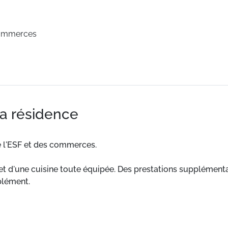
commerces
la résidence
e l'ESF et des commerces.
t d'une cuisine toute équipée. Des prestations supplémentai
plément.
 pistes, de l'ESF et des commerces.