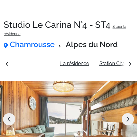
Studio Le Carina N°4 - ST4
Situer la
Packages
résidence
Chamrousse
Alpes du Nord
🚆Train de nuit
rales
Voir les tarifs
La résidence
Station Chamro
Stations
Hébergements
Bons plans