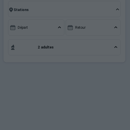
7 jours en Chalet Ski La Clusaz , en famille ou entre
Français (FR)
amis, c'est l'occasion parfaite pour créer des
souvenirs uniques de vos vacances au ski.
Départ
Retour
2 adultes