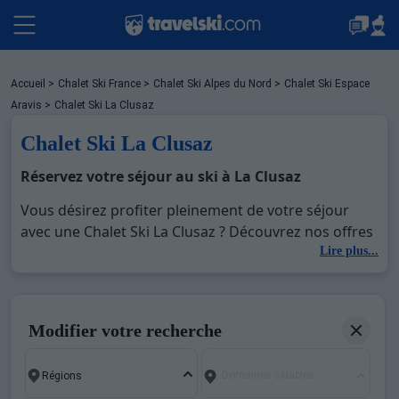
Packages
Accueil
>
Chalet Ski France
>
Chalet Ski Alpes du Nord
>
Chalet Ski Espace
Aravis
>
Chalet Ski La Clusaz
Chalet Ski La Clusaz
Stations
Réservez votre séjour au ski à La Clusaz
Vous désirez profiter pleinement de votre séjour
Hébergements
avec une Chalet Ski La Clusaz ? Découvrez nos offres
de Chalet Ski La Clusaz pour skier sans limite à noel,
Lire plus...
jour de l'an, février. Fermez les yeux et imaginez…
Bons plans
Profitez de votre Chalet Ski La Clusaz, une station
réputée et moderne où vous pourrez mêler les
Modifier votre recherche
plaisirs de la glisse sur les pistes de ski et des
Sites CSE & Groupes
activités en totale immersion avec la beauté des
Domaines skiables
paysages montagnards. Pour un week-end ou pour