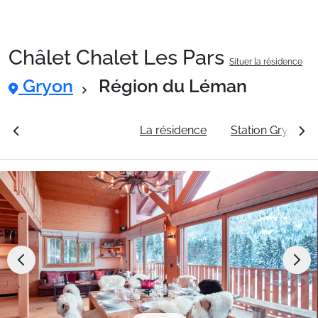
Châlet Chalet Les Pars
Situer la résidence
Packages
Gryon
Région du Léman
🚆Train de nuit
rales
Voir les tarifs
La résidence
Station Gryon
Stations
Hébergements
Bons plans