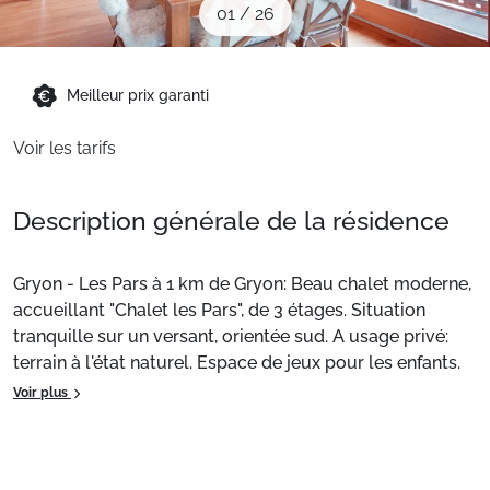
01
/
26
Sites CSE & Groupes
Montagne été
Meilleur prix garanti
Voir les tarifs
Français (FR)
Description générale de la résidence
Gryon - Les Pars à 1 km de Gryon: Beau chalet moderne,
accueillant "Chalet les Pars", de 3 étages. Situation
tranquille sur un versant, orientée sud. A usage privé:
terrain à l'état naturel. Espace de jeux pour les enfants.
Infrastructures de la Maison: chauffage central, lave-
Voir plus
linge, sèche-linge. Accès en voiture jusqu'à la maison
par un chemin raide de 50 m de long. En hiver, merci de
prévoir des chaînes. Place de parking (pour 2 voitures).