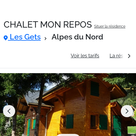
CHALET MON REPOS
Situer la résidence
Packages
Les Gets
Alpes du Nord
🚆Train de nuit
Informations générales
Voir les tarifs
La résidenc
Stations
Hébergements
Bons plans