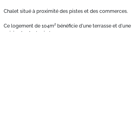
Chalet situé à proximité des pistes et des commerces.
Ce logement de 104m² bénéficie d'une terrasse et d'une
cuisine toute équipée.
Voir plus
Situation :
Chalet situé à proximité des pistes et des
commerces.
Chalet individuel de particulier :
Confortable et
agréable, ce logement de 104m² bénéficie d'une terrasse
et d'une cuisine toute équipée.
Préparez votre séjour
1. Choisissez votre package