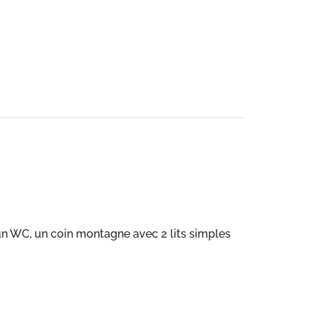
un WC, un coin montagne avec 2 lits simples
ec supplément. Saison hiver 2024/2025 ménage