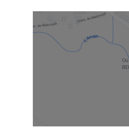
Où
BE