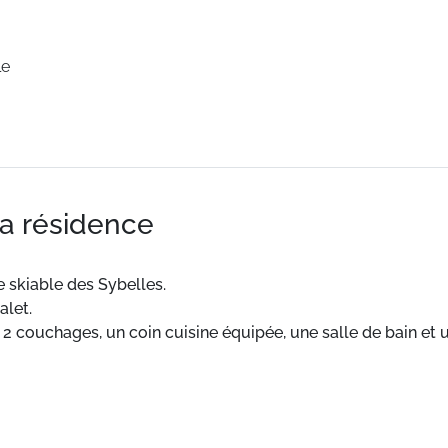
le
la résidence
e skiable des Sybelles.
let.
couchages, un coin cuisine équipée, une salle de bain et 
ce de parking extérieure. Animaux acceptés sur demande av
ole de ski, de la garderie, du cinéma.