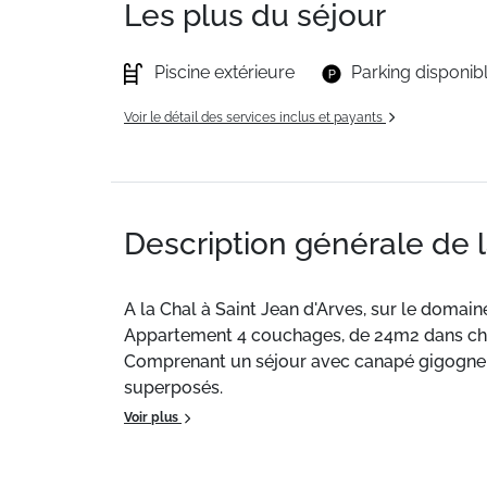
Les plus du séjour
Piscine extérieure
Parking disponib
Voir le détail des services inclus et payants
Description générale de 
A la Chal à Saint Jean d'Arves, sur le domain
Appartement 4 couchages, de 24m2 dans cha
Comprenant un séjour avec canapé gigogne 2 
superposés.
TV gratuite. Terrasse et casier à skis. Pla
Voir plus
inclus.
A 100 m des pistes et des commerces, de l’éc