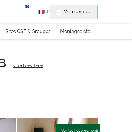
rvice client
Mon compte
FR
3 (0)4 79 96 30 69
Sites CSE & Groupes
Montagne été
9B
Situer la résidence
Voir les hébergements