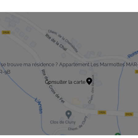
 se trouve ma résidence ? Appartement Les Marmottes MAR
R-9B
Consulter la carte