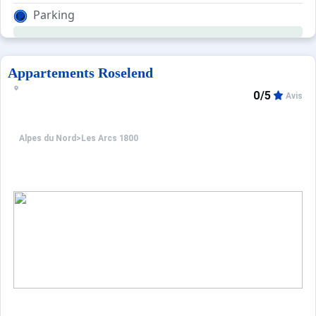
Agréable et confortable, cet appartement premium se c
Parking
Pour votre confort, vous trouverez sur place : un balcon.
Appartements Roselend
0/5
Avis
Alpes du Nord
>
Les Arcs 1800