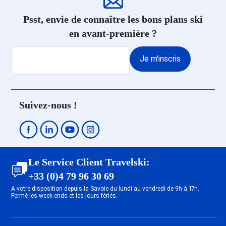
Hameau 1800
Dernière Minute Flaine Front de
Psst, envie de connaître les bons plans ski
Neige 1500
en avant-première ?
Dernière Minute Les Deux Alpes
Venosc
Je m'inscris
Dernière Minute Les Deux Alpes
Soleil
Dernière Minute Les Deux Alpes
Centre
Suivez-nous !
Dernière Minute Les Deux Alpes
1800
Dernière Minute Les Deux Alpes
Mont-de-Lans
Dernière Minute Tignes 1800
Le Service Client Travelski:
Dernière Minute Tignes 2100 Le
+33 (0)4 79 96 30 69
Lavachet
A votre disposition depuis la Savoie du lundi au vendredi de 9h à 17h.
Dernière Minute Tignes 1550 Les
Fermé les week-ends et les jours fériés.
Brévières
Dernière Minute Tignes Les