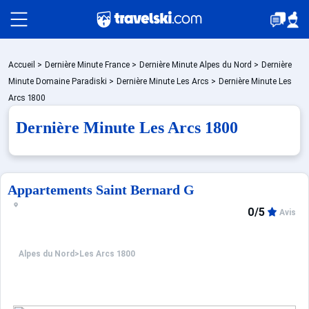
Packages
Accueil
>
Dernière Minute France
>
Dernière Minute Alpes du Nord
>
Dernière
Minute Domaine Paradiski
>
Dernière Minute Les Arcs
>
Dernière Minute Les
Arcs 1800
Stations
Dernière Minute Les Arcs 1800
Hébergements
Appartements Saint Bernard G
0/5
Avis
Bons plans
Alpes du Nord
>
Les Arcs 1800
☼ Montagne été