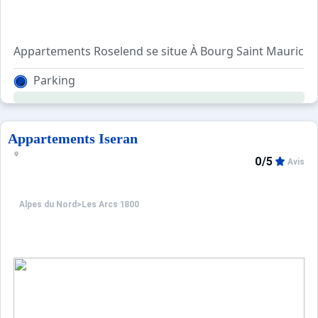
Appartements Roselend se situe À Bourg Saint Maurice 
Agréable et confortable, cet appartement premium se co
Parking
Pour votre confort, vous trouverez sur place : un balcon, 
Appartements Iseran
0/5
Avis
Alpes du Nord
>
Les Arcs 1800