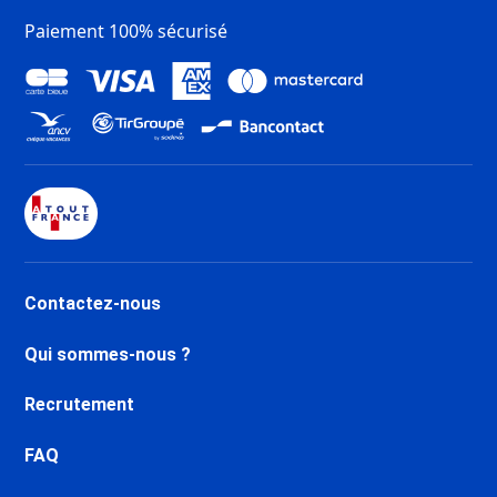
Chartreux
Paiement 100% sécurisé
Dernière Minute Tignes Val
Claret
Dernière Minute Tignes 2100 Le
Lac
Dernière Minute Val d’Isère
Centre
Dernière Minute Val d’Isère La
Daille
Dernière Minute Val d’Isère Le
Châtelard
Contactez-nous
Dernière Minute Val d’Isère Le
Laisinant
Qui sommes-nous ?
Dernière Minute Val d’Isère La
Legettaz
Recrutement
Dernière Minute Valfréjus
Dernière Minute Aussois
FAQ
Dernière Minute La Norma
Dernière Minute Val Cenis