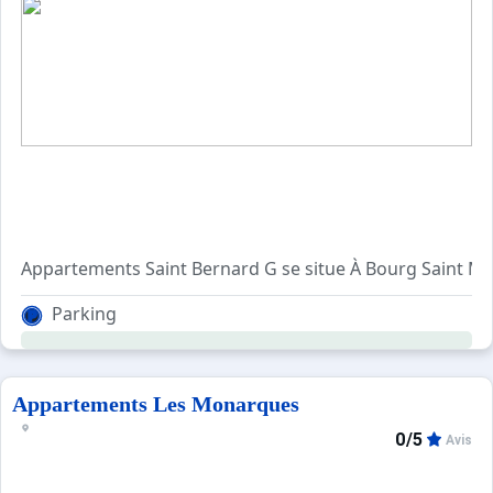
Sites CSE & Groupes
Appartements Saint Bernard G se situe À Bourg Saint Ma
Agréable et confortable, cet appartement premium se co
Parking
Pour votre confort, vous trouverez sur place : un balcon.
Appartements Les Monarques
0/5
Avis