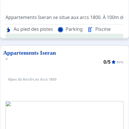
Appartements Iseran se situe aux arcs 1800. À 100m de
Agréable et confortable, cet appartement premium se co
Au pied des pistes
Parking
Piscine
Pour votre confort, vous trouverez sur place : un balcon, 
A noter :
Cet hébergement est accessible aux personnes à 
Appartements Iseran
0/5
Avis
Alpes du Nord
>
Les Arcs 1800