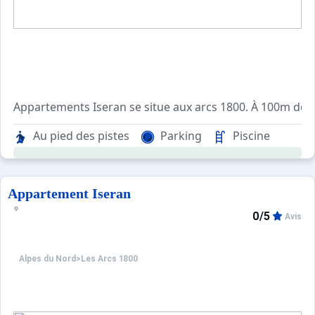
Appartements Iseran se situe aux arcs 1800. À 100m de
Agréable et confortable, avec ascenseur, cet appartemen
Au pied des pistes
Parking
Piscine
Pour votre confort, vous trouverez sur place :, casiers à s
Appartement Iseran
0/5
Avis
Alpes du Nord
>
Les Arcs 1800