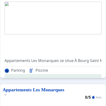
Appartements Les Monarques se situe À Bourg Saint Maur
Agréable et confortable, avec ascenseur, cet appartemen
Parking
Piscine
Pour votre confort, vous trouverez sur place : un balcon
Appartements Les Monarques
0/5
Avis