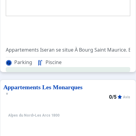
Appartements Iseran se situe À Bourg Saint Maurice. En 
Agréable et confortable, avec ascenseur, cet appartemen
Parking
Piscine
Pour votre confort, vous trouverez sur place : un balcon, 
Appartements Les Monarques
0/5
Avis
Alpes du Nord
>
Les Arcs 1800