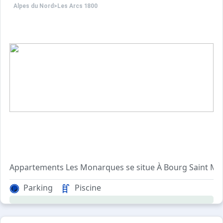
Alpes du Nord
>
Les Arcs 1800
Appartements Les Monarques se situe À Bourg Saint Maur
Agréable et confortable, avec ascenseur, cet appartemen
Parking
Piscine
Pour votre confort, vous trouverez sur place : un balcon,