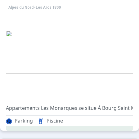
Alpes du Nord
>
Les Arcs 1800
Appartements Les Monarques se situe À Bourg Saint Maur
Agréable et confortable, avec ascenseur, cet appartem
Parking
Piscine
Pour votre confort, vous trouverez sur place : un balcon