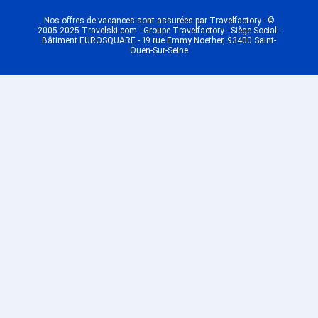
Montalbert
Dernière Minute Plagne Bellecôte
Nos offres de vacances sont assurées par Travelfactory - ©
2005-2025 Travelski.com - Groupe Travelfactory - Siège Social :
Dernière Minute Plagne 1800
Bâtiment EUROSQUARE - 19 rue Emmy Noether, 93400 Saint-
Ouen-Sur-Seine
Dernière Minute Plagne -
Champagny en Vanoise
Dernière Minute Plagne - Belle
Plagne
Dernière Minute Plagne Centre
Dernière Minute Plagne -
Montchavin
Dernière Minute Plagne Soleil
Dernière Minute Oz en Oisans
Dernière Minute Auris en Oisans
Dernière Minute Vaujany
Dernière Minute Alpe d'Huez
Dernière Minute Les Saisies
Station
Dernière Minute Hauteluce
Dernière Minute Chamonix Les