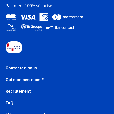
Chartreux
Paiement 100% sécurisé
Dernière Minute Tignes Val
Claret
Dernière Minute Tignes 2100 Le
Lac
Dernière Minute Val d’Isère
Centre
Dernière Minute Val d’Isère La
Daille
Dernière Minute Val d’Isère Le
Châtelard
Contactez-nous
Dernière Minute Val d’Isère Le
Laisinant
Qui sommes-nous ?
Dernière Minute Val d’Isère La
Legettaz
Recrutement
Dernière Minute Valfréjus
Dernière Minute Aussois
FAQ
Dernière Minute La Norma
Dernière Minute Val Cenis