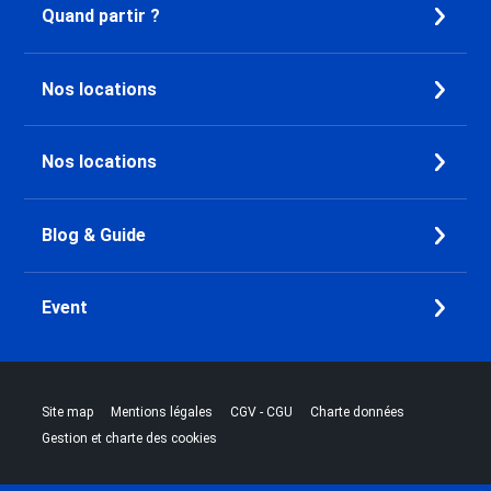
Quand partir ?
Dernière Minute Chamrousse
Dernière Minute Combloux
Dernière Minute Saint Gervais
Nos locations
Mont-Blanc
Dernière Minute Megève
Dernière Minute Bourg Saint
Nos locations
Maurice
Dernière Minute Peisey-Nancroix
Dernière Minute Vallandry
Blog & Guide
Dernière Minute Plan Peisey
Dernière Minute Les Arcs 1800
Event
Dernière Minute Les Arcs 2000
Dernière Minute Les Arcs 1950
Dernière Minute Les Arcs 1600
Dernière Minute Plagne - Aime
|
|
|
|
Site map
Mentions légales
CGV - CGU
Charte données
2000
Gestion et charte des cookies
Dernière Minute Plagne Villages
Dernière Minute Plagne