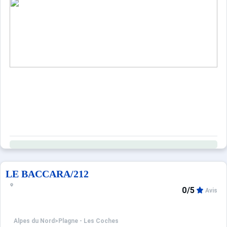
Sites CSE & Groupes
LE BACCARA/212
0/5
Avis
Alpes du Nord
>
Plagne - Les Coches