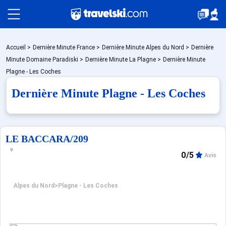
Packages
Accueil
>
Dernière Minute France
>
Dernière Minute Alpes du Nord
>
Dernière
Minute Domaine Paradiski
>
Dernière Minute La Plagne
>
Dernière Minute
Plagne - Les Coches
Stations
Dernière Minute Plagne - Les Coches
Hébergements
LE BACCARA/209
0/5
Avis
Bons plans
Alpes du Nord
>
Plagne - Les Coches
☼ Montagne été