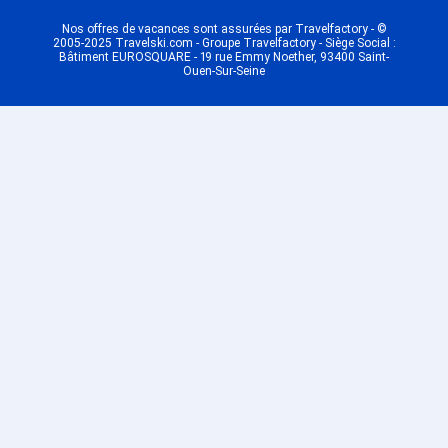
Montalbert
Dernière Minute Plagne Bellecôte
Nos offres de vacances sont assurées par Travelfactory - ©
2005-2025 Travelski.com - Groupe Travelfactory - Siège Social :
Dernière Minute Plagne 1800
Bâtiment EUROSQUARE - 19 rue Emmy Noether, 93400 Saint-
Ouen-Sur-Seine
Dernière Minute Plagne -
Champagny en Vanoise
Dernière Minute Plagne - Belle
Plagne
Dernière Minute Plagne Centre
Dernière Minute Plagne -
Montchavin
Dernière Minute Plagne Soleil
Dernière Minute Oz en Oisans
Dernière Minute Auris en Oisans
Dernière Minute Vaujany
Dernière Minute Alpe d'Huez
Dernière Minute Les Saisies
Station
Dernière Minute Hauteluce
Dernière Minute Chamonix Les