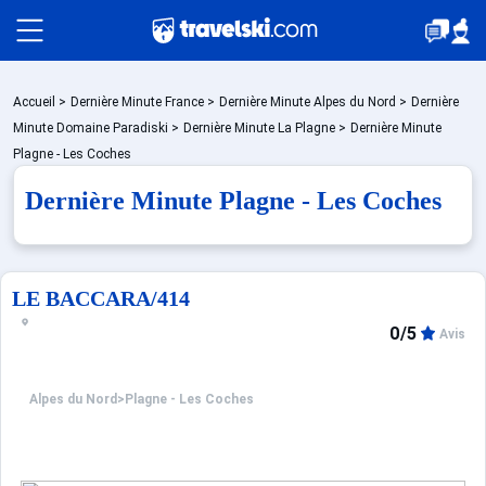
Packages
Accueil
>
Dernière Minute France
>
Dernière Minute Alpes du Nord
>
Dernière
Minute Domaine Paradiski
>
Dernière Minute La Plagne
>
Dernière Minute
Plagne - Les Coches
Stations
Dernière Minute Plagne - Les Coches
Hébergements
LE BACCARA/414
0/5
Avis
Bons plans
Alpes du Nord
>
Plagne - Les Coches
☼ Montagne été