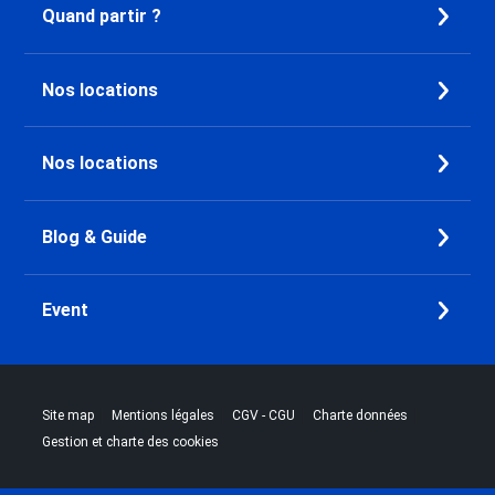
Quand partir ?
Dernière Minute Chamrousse
Dernière Minute Combloux
Dernière Minute Saint Gervais
Nos locations
Mont-Blanc
Dernière Minute Megève
Dernière Minute Bourg Saint
Nos locations
Maurice
Dernière Minute Peisey-Nancroix
Dernière Minute Vallandry
Blog & Guide
Dernière Minute Plan Peisey
Dernière Minute Les Arcs 1800
Event
Dernière Minute Les Arcs 2000
Dernière Minute Les Arcs 1950
Dernière Minute Les Arcs 1600
Dernière Minute Plagne - Aime
|
|
|
|
Site map
Mentions légales
CGV - CGU
Charte données
2000
Gestion et charte des cookies
Dernière Minute Plagne Villages
Dernière Minute Plagne