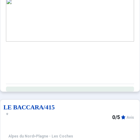
Sites CSE & Groupes
LE BACCARA/415
0/5
Avis
Alpes du Nord
>
Plagne - Les Coches