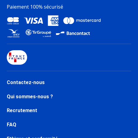
Chartreux
Paiement 100% sécurisé
Dernière Minute Tignes Val
Claret
Dernière Minute Tignes 2100 Le
Lac
Dernière Minute Val d’Isère
Centre
Dernière Minute Val d’Isère La
Daille
Dernière Minute Val d’Isère Le
Châtelard
Contactez-nous
Dernière Minute Val d’Isère Le
Laisinant
Qui sommes-nous ?
Dernière Minute Val d’Isère La
Legettaz
Recrutement
Dernière Minute Valfréjus
Dernière Minute Aussois
FAQ
Dernière Minute La Norma
Dernière Minute Val Cenis