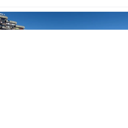
01
/
08
Meilleur prix garanti
Voir les tarifs
Les plus du séjour