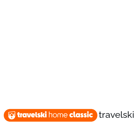
Packages
🚆Train de nuit
Stations
Hébergements
travelski
Bons plans