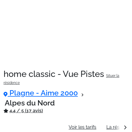
Sites CSE & Groupes
Montagne été
Français (FR)
home classic - Vue Pistes
Situer la
résidence
Plagne - Aime 2000
Alpes du Nord
4.4 / 5 (17 avis)
Informations générales
Voir les tarifs
La résidenc