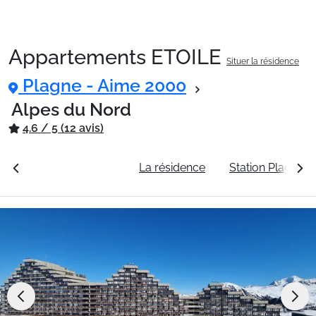
Appartements ETOILE
Situer la résidence
Packages
Plagne - Aime 2000
Alpes du Nord
🚆Train de nuit
4.6 / 5 (12 avis)
rales
Voir les tarifs
La résidence
Station Plagne 
Stations
Hébergements
Bons plans