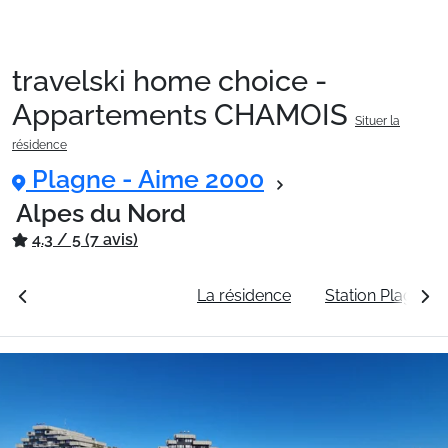
travelski home choice -
Packages
Appartements CHAMOIS
Situer la
résidence
🚆Train de nuit
Plagne - Aime 2000
Alpes du Nord
4.3 / 5 (7 avis)
Stations
rales
Voir les tarifs
La résidence
Station Plagne 
Hébergements
Bons plans