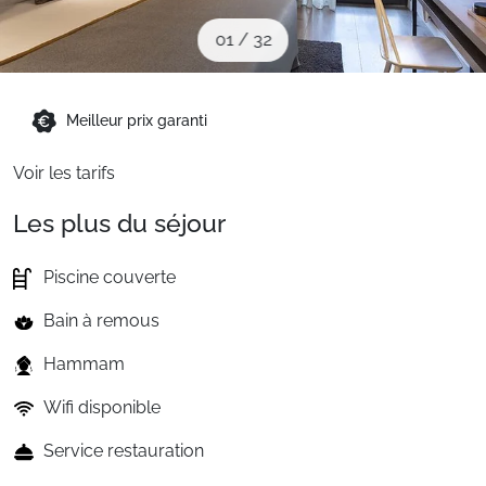
Packages
01
/
32
🚆Train de nuit
Meilleur prix garanti
Voir les tarifs
Stations
Les plus du séjour
Hébergements
Piscine couverte
Bain à remous
Bons plans
Hammam
Wifi disponible
Sites CSE & Groupes
Service restauration