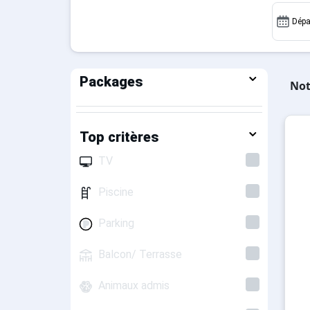
Dépa
Packages
Not
Top critères
TV
Piscine
Parking
Balcon/ Terrasse
Animaux admis