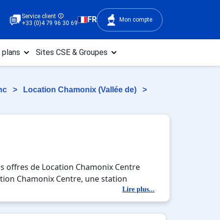
Service client
FR
Mon compte
+33 (0)4 79 96 30 69
 plans
Sites CSE & Groupes
anc
>
Location Chamonix (Vallée de)
>
os offres de Location Chamonix Centre
cation Chamonix Centre, une station
tés en totale immersion avec la beauté des
Lire plus...
 entre amis, c'est l'occasion parfaite