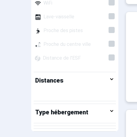
WiFi
Lave-vaisselle
Proche des pistes
Proche du centre ville
Distance de l'ESF
Distances
Type hébergement