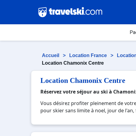
Pa
Accueil
>
Location France
>
Locatio
Location Chamonix Centre
Location Chamonix Centre
Réservez votre séjour au ski à Chamoni
Vous désirez profiter pleinement de vot
pour skier sans limite à noel, jour de l'a
réputée et moderne où vous pourrez mêler l
paysages montagnards. Pour un week-end o
pour créer des souvenirs uniques de vos 