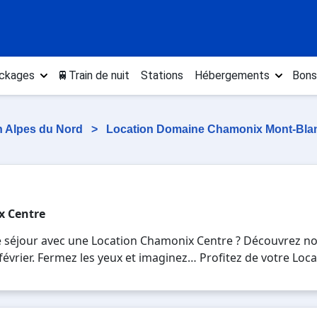
ckages
🚆Train de nuit
Stations
Hébergements
Bons
n Alpes du Nord
>
Location Domaine Chamonix Mont-Bl
x Centre
re séjour avec une Location Chamonix Centre ? Découvrez n
n, février. Fermez les yeux et imaginez… Profitez de votre Lo
es plaisirs de la glisse sur les pistes de ski et des activi
u pour 7 jours en Location Chamonix Centre , en famille ou
vacances au ski.